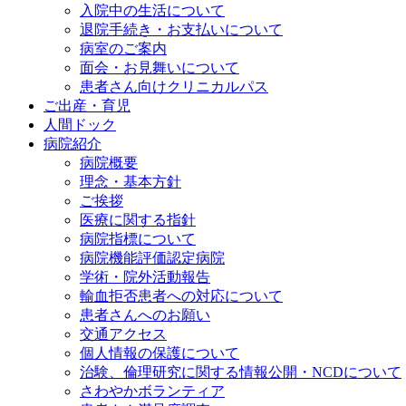
入院中の生活について
退院手続き・お支払いについて
病室のご案内
面会・お見舞いについて
患者さん向けクリニカルパス
ご出産・育児
人間ドック
病院紹介
病院概要
理念・基本方針
ご挨拶
医療に関する指針
病院指標について
病院機能評価認定病院
学術・院外活動報告
輸血拒否患者への対応について
患者さんへのお願い
交通アクセス
個人情報の保護について
治験、倫理研究に関する情報公開・NCDについて
さわやかボランティア