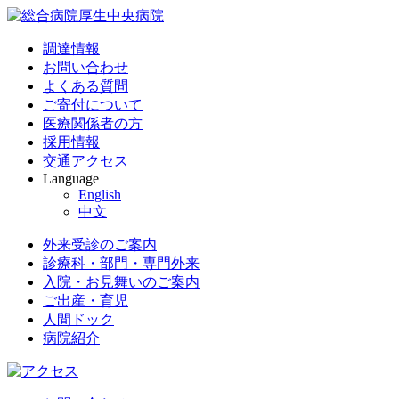
調達情報
お問い合わせ
よくある質問
ご寄付について
医療関係者の方
採用情報
交通アクセス
Language
English
中文
外来受診のご案内
診療科・部門・専門外来
入院・お見舞いのご案内
ご出産・育児
人間ドック
病院紹介