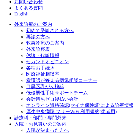
お問い合わせ
よくある質問
English
外来診療のご案内
初めて受診される方へ
再診の方へ
救急診療のご案内
外来診察表
休診・代診情報
セカンドオピニオン
各種お手続き
医療福祉相談室
看護師が答える病気相談コーナー
目黒区乳がん検診
低侵襲性手術サポートチーム
会計待ちゼロ後払い会計
オンライン資格確認(マイナ保険証)による診療情
厚生中央病院 フリーWiFi 利用規約(患者用)
診療科・部門・専門外来
入院・お見舞いのご案内
入院が決まった方へ