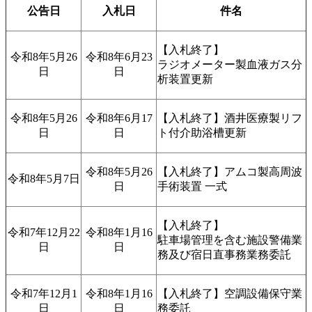
公告日
入札日
件名
【入札終了】
令和8年5月26
令和8年6月23
ラジオメーター製血液ガス分
日
日
析装置更新
令和8年5月26
令和8年6月17
【入札終了】酒井医療製リフ
日
日
ト付介助浴槽更新
令和8年5月26
【入札終了】アムコ製高周波
令和8年5月7日
日
手術装置 一式
【入札終了】
令和7年12月22
令和8年1月16
駐車場管理を含む施設警備業
日
日
務
及び宿日直事務業務委託
令和7年12月1
令和8年1月16
【入札終了】空調設備保守業
日
日
務委託