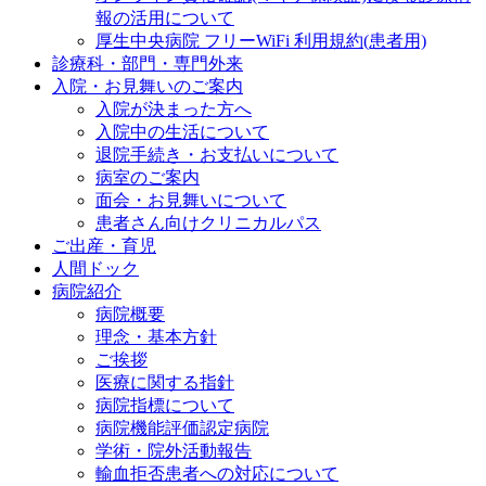
報の活用について
厚生中央病院 フリーWiFi 利用規約(患者用)
診療科・部門・専門外来
入院・お見舞いのご案内
入院が決まった方へ
入院中の生活について
退院手続き・お支払いについて
病室のご案内
面会・お見舞いについて
患者さん向けクリニカルパス
ご出産・育児
人間ドック
病院紹介
病院概要
理念・基本方針
ご挨拶
医療に関する指針
病院指標について
病院機能評価認定病院
学術・院外活動報告
輸血拒否患者への対応について