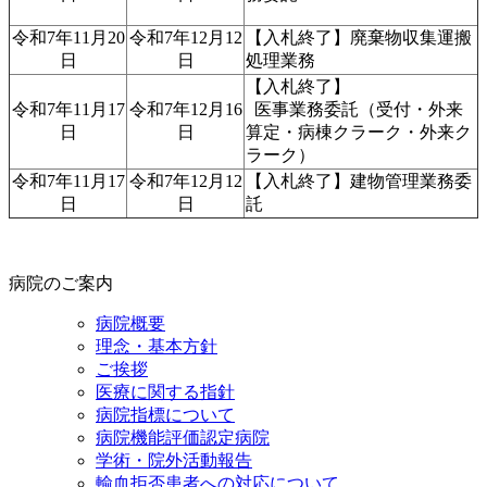
令和7年11月20
令和7年12月12
【入札終了】廃棄物収集運搬
日
日
処理業務
【入札終了】
令和7年11月17
令和7年12月16
医事業務委託（受付・外来
日
日
算定・病棟クラーク・外来ク
ラーク）
令和7年11月17
令和7年12月12
【入札終了】建物管理業務委
日
日
託
病院のご案内
病院概要
理念・基本方針
ご挨拶
医療に関する指針
病院指標について
病院機能評価認定病院
学術・院外活動報告
輸血拒否患者への対応について