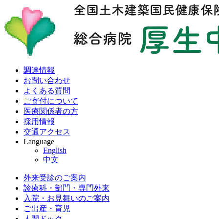
調達情報
お問い合わせ
よくある質問
ご寄付について
医療関係者の方
採用情報
交通アクセス
Language
English
中文
外来受診のご案内
診療科・部門・専門外来
入院・お見舞いのご案内
ご出産・育児
人間ドック