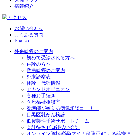
病院紹介
お問い合わせ
よくある質問
English
外来診療のご案内
初めて受診される方へ
再診の方へ
救急診療のご案内
外来診察表
休診・代診情報
セカンドオピニオン
各種お手続き
医療福祉相談室
看護師が答える病気相談コーナー
目黒区乳がん検診
低侵襲性手術サポートチーム
会計待ちゼロ後払い会計
オンライン資格確認(マイナ保険証)による診療情