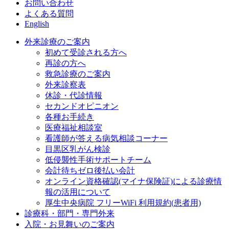
お問い合わせ
よくある質問
English
外来診療のご案内
初めて受診される方へ
再診の方へ
救急診療のご案内
外来診察表
休診・代診情報
セカンドオピニオン
各種お手続き
医療福祉相談室
看護師が答える病気相談コーナー
目黒区乳がん検診
低侵襲性手術サポートチーム
会計待ちゼロ後払い会計
オンライン資格確認(マイナ保険証)による診療情
報の活用について
厚生中央病院 フリーWiFi 利用規約(患者用)
診療科・部門・専門外来
入院・お見舞いのご案内