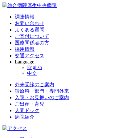
調達情報
お問い合わせ
よくある質問
ご寄付について
医療関係者の方
採用情報
交通アクセス
Language
English
中文
外来受診のご案内
診療科・部門・専門外来
入院・お見舞いのご案内
ご出産・育児
人間ドック
病院紹介