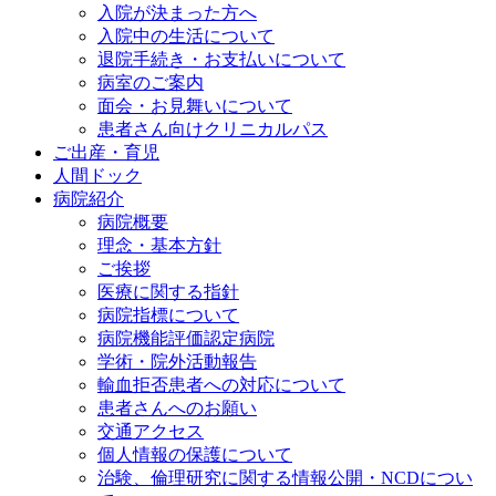
入院が決まった方へ
入院中の生活について
退院手続き・お支払いについて
病室のご案内
面会・お見舞いについて
患者さん向けクリニカルパス
ご出産・育児
人間ドック
病院紹介
病院概要
理念・基本方針
ご挨拶
医療に関する指針
病院指標について
病院機能評価認定病院
学術・院外活動報告
輸血拒否患者への対応について
患者さんへのお願い
交通アクセス
個人情報の保護について
治験、倫理研究に関する情報公開・NCDについ